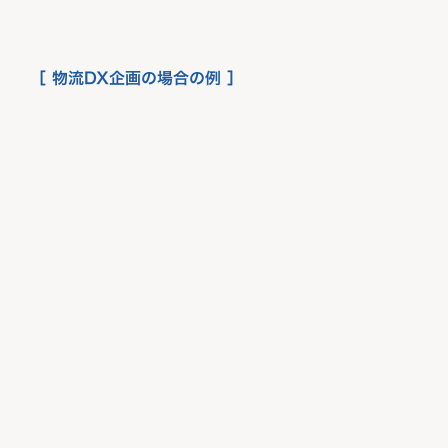
［ 物流DX企画の場合の例 ］
1
現状分析
定量分析
物量データ分析
(入出荷、在庫及びマスタデータ）