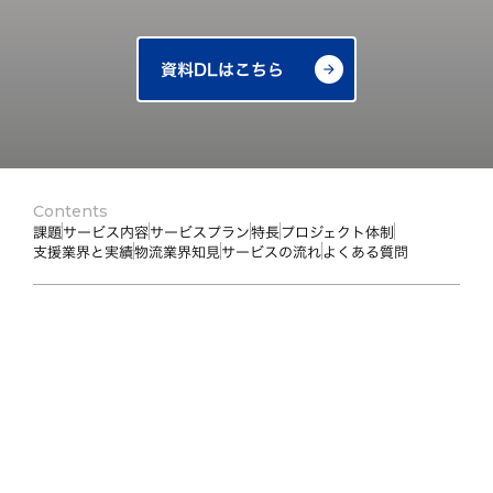
資料DLはこちら
arrow_forward
Contents
課題
サービス内容
サービスプラン
特長
プロジェクト体制
支援業界と実績
物流業界知見
サービスの流れ
よくある質問