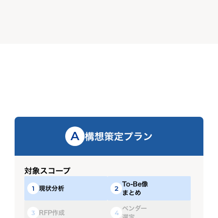
構想策定プラン
A
対象スコープ
To-Be像
現状分析
1
2
まとめ
ベンダー
RFP作成
3
4
選定