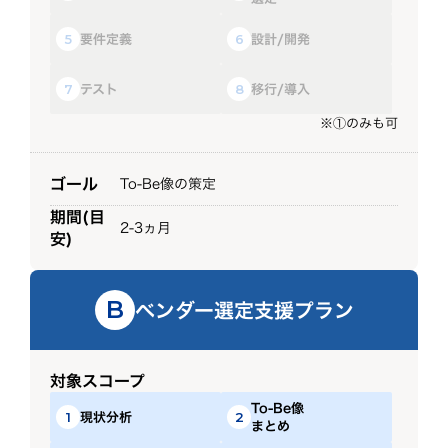
要件定義
設計/開発
5
6
テスト
移行/導入
7
8
※①のみも可
ゴール
To-Be像の策定
期間(目
2-3ヵ月
安)
ベンダー選定支援プラン
B
対象スコープ
To-Be像
現状分析
1
2
まとめ