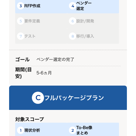
ベンダー
RFP作成
3
4
選定
要件定義
設計/開発
5
6
テスト
移行/導入
7
8
ゴール
ベンダー選定の完了
期間(目
5-6ヵ月
安)
フルパッケージプラン
C
対象スコープ
To-Be像
現状分析
1
2
まとめ