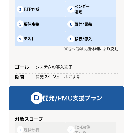
ベンダー
RFP作成
3
4
選定
要件定義
設計/開発
5
6
テスト
移行/導入
7
8
※⑤～⑧は支援体制により変動
ゴール
システムの導入完了
期間
開発スケジュールによる
開発/PMO支援プラン
D
対象スコープ
To-Be像
現状分析
1
2
まとめ