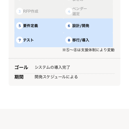
ベンダー
RFP作成
3
4
選定
要件定義
設計/開発
5
6
テスト
移行/導入
7
8
※⑤～⑧は支援体制により変動
ゴール
システムの導入完了
期間
開発スケジュールによる